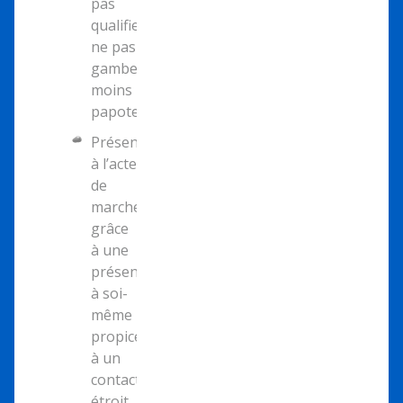
pas
qualifier,
ne pas
gamberger,
moins
papoter…).
Présence
à l’acte
de
marcher
grâce
à une
présence
à soi-
même
propice
à un
contact
étroit